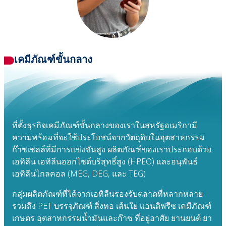
เคมีภัณฑ์ขั้นกลาง
ที่ตั้งธุรกิจเคมีภัณฑ์ขั้นกลางของเราในสหรัฐอเมริกามี
ความพร้อมที่จะใช้ประโยชน์จากวัตถุดิบในอุตสาหกรรม
ก๊าซเชลล์ที่มีการแข่งขันสูง ผลิตภัณฑ์ของเราประกอบด้วย
เอทิลีน เอทิลีนออกไซด์บริสุทธิ์สูง (HPEO) และอนุพันธ์
เอทิลีนไกลคอล (MEG, DEG, และ TEG)
กลุ่มผลิตภัณฑ์ที่ได้จากเอทิลีนรองรับตลาดที่หลากหลาย
รวมถึง PET บรรจุภัณฑ์ สิ่งทอ เส้นใย แอนติฟรีซ เคมีภัณฑ์
เกษตร อุตสาหกรรมน้ำมันและก๊าซ ที่อยู่อาศัย ยานยนต์ ยา