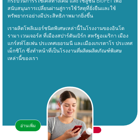
กระบวนการรีไซเคิลทางเคมี และโซลูชัน BioPET เพื่อ
สนับสนุนการเปลี่ยนผ่านสู่การใช้วัสดุที่ยั่งยืนและใช้
ทรัพยากรอย่างมีประสิทธิภาพมากยิ่งขึ้น
เราผลิตโพลิเมอร์ชนิดพิเศษเหล่านี้ในโรงงานของอินโด
รามา เวนเจอร์ส ที่เมืองสปาร์ตันเบิร์ก สหรัฐอเมริกา เมือง
แกร์สท์โฮเฟน ประเทศเยอรมนี และเมืองเกเรตาโร ประเทศ
เม็กซิโก ซึ่งทำหน้าที่เป็นโรงงานที่ผลิตผลิตภัณฑ์พิเศษ
เหล่านี้ของเรา
อ่านเพิ่ม