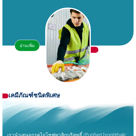
อ่านเพิ่ม
เคมีภัณฑ์ชนิดพิเศษ
เรานำเสนอกรดไอโซฟทาลิกบริสุทธิ์ (Purified Isophthalic